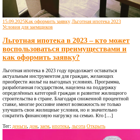
15.09.2025
Как оформить заявку
Льготная ипотека 2023
Условия для заемщиков
Льготная ипотека в 2023 – кто может
воспользоваться преимуществами и
как оформить заявку?
Льготная ипотека в 2023 году продолжает оставаться
актуальным инструментом для граждан, желающих
приобрести жильё на выгодных условиях. Программа,
разработанная государством, нацелена на поддержку
определённых категорий граждан и развитие жилищного
строительства в стране. Благодаря сниженной процентной
ставке, многие россияне имеют возможность не только
улучшить свои жилищные условия, но и значительно
сократить финансовую нагрузку на семью. Кто […]
Тег:
деньги
,
дом
,
заем
,
ипотека
,
льгота
Открыть