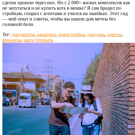
сделок прошли через них. Но с 2 000+ жилых комплексов как
не запутаться и не купить кота в мешке? Я сам бродил по
стройкам, спорил с агентами и учился на ошибках. Этот гид
— мой опыт и советы, чтобы вы нашли дом мечты без
головной боли.
Тег:
документы
,
квартира
,
новостройки
,
покупка
,
советы
,
финансы
,
шаги
Открыть