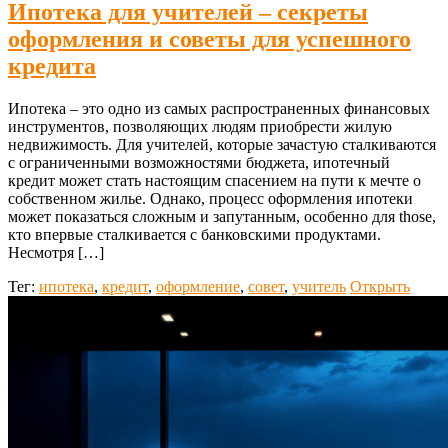
Ипотека для учителей – секреты
оформления и советы для успешного
кредита
Ипотека – это одно из самых распространенных финансовых
инструментов, позволяющих людям приобрести жилую
недвижимость. Для учителей, которые зачастую сталкиваются
с ограниченными возможностями бюджета, ипотечный
кредит может стать настоящим спасением на пути к мечте о
собственном жилье. Однако, процесс оформления ипотеки
может показаться сложным и запутанным, особенно для those,
кто впервые сталкивается с банковскими продуктами.
Несмотря […]
Тег:
ипотека
,
кредит
,
оформление
,
совет
,
учитель
Открыть