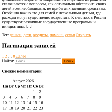
сталкиваются с вопросом, как оптимально обеспечить своих
детей всем необходимым, не прибегая к заемным средствам.
Особенно важно это для семей с несколькими детьми, где
расходы могут существенно возрастать. К счастью, в России
существуют различные государственные программы и
инициативы, […]
Тег:
деньги
,
дети
,
кредиты
,
помощь
,
семья
Открыть
Пагинация записей
1
2
…
8
Далее
Найти:
Свежие комментарии
Август 2026
Пн
Вт
Ср
Чт
Пт
Сб
Вс
1
2
3
4
5
6
7
8
9
10
11
12
13
14
15
16
17
18
19
20
21
22
23