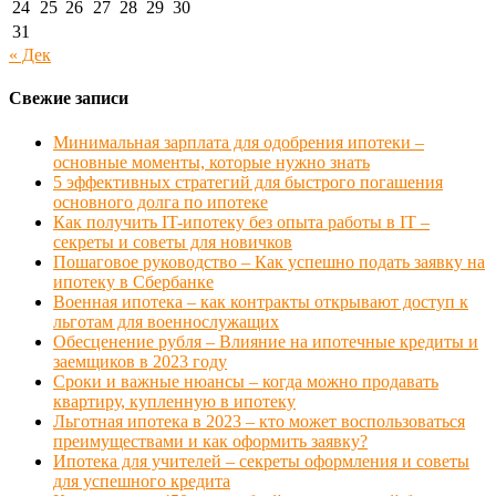
24
25
26
27
28
29
30
31
« Дек
Свежие записи
Минимальная зарплата для одобрения ипотеки –
основные моменты, которые нужно знать
5 эффективных стратегий для быстрого погашения
основного долга по ипотеке
Как получить IT-ипотеку без опыта работы в IT –
секреты и советы для новичков
Пошаговое руководство – Как успешно подать заявку на
ипотеку в Сбербанке
Военная ипотека – как контракты открывают доступ к
льготам для военнослужащих
Обесценение рубля – Влияние на ипотечные кредиты и
заемщиков в 2023 году
Сроки и важные нюансы – когда можно продавать
квартиру, купленную в ипотеку
Льготная ипотека в 2023 – кто может воспользоваться
преимуществами и как оформить заявку?
Ипотека для учителей – секреты оформления и советы
для успешного кредита