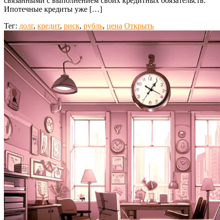
связанными с выполнением своих кредитных обязательств.
Ипотечные кредиты уже […]
Тег:
долг
,
кредит
,
риск
,
рубль
,
цена
Открыть