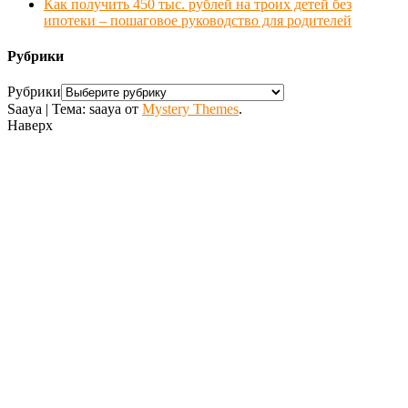
Как получить 450 тыс. рублей на троих детей без
ипотеки – пошаговое руководство для родителей
Рубрики
Рубрики
Saaya
|
Тема: saaya от
Mystery Themes
.
Наверх