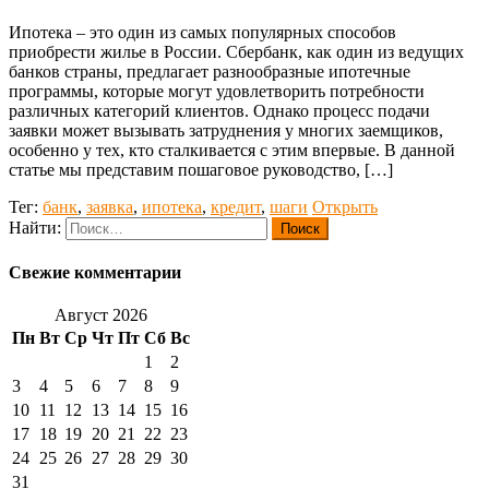
Ипотека – это один из самых популярных способов
приобрести жилье в России. Сбербанк, как один из ведущих
банков страны, предлагает разнообразные ипотечные
программы, которые могут удовлетворить потребности
различных категорий клиентов. Однако процесс подачи
заявки может вызывать затруднения у многих заемщиков,
особенно у тех, кто сталкивается с этим впервые. В данной
статье мы представим пошаговое руководство, […]
Тег:
банк
,
заявка
,
ипотека
,
кредит
,
шаги
Открыть
Найти:
Свежие комментарии
Август 2026
Пн
Вт
Ср
Чт
Пт
Сб
Вс
1
2
3
4
5
6
7
8
9
10
11
12
13
14
15
16
17
18
19
20
21
22
23
24
25
26
27
28
29
30
31