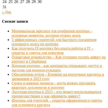
24
25
26
27
28
29
30
31
« Дек
Свежие записи
Минимальная зарплата для одобрения ипотеки –
основные моменты, которые нужно знать
5 эффективных стратегий для быстрого погашения
основного долга по ипотеке
Как получить IT-ипотеку без опыта работы в IT –
секреты и советы для новичков
Пошаговое руководство – Как успешно подать заявку на
ипотеку в Сбербанке
Военная ипотека – как контракты открывают доступ к
льготам для военнослужащих
Обесценение рубля – Влияние на ипотечные кредиты и
заемщиков в 2023 году
Сроки и важные нюансы – когда можно продавать
квартиру, купленную в ипотеку
Льготная ипотека в 2023 – кто может воспользоваться
преимуществами и как оформить заявку?
Ипотека для учителей – секреты оформления и советы
для успешного кредита