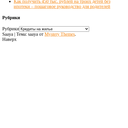
Как получить 450 тыс. рублей на троих детей без
ипотеки – пошаговое руководство для родителей
Рубрики
Рубрики
Saaya
|
Тема: saaya от
Mystery Themes
.
Наверх