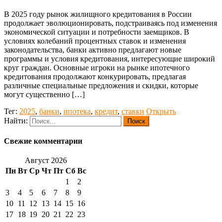
В 2025 году рынок жилищного кредитования в России
продолжает эволюционировать, подстраиваясь под изменения
экономической ситуации и потребности заемщиков. В
условиях колебаний процентных ставок и изменения
законодательства, банки активно предлагают новые
программы и условия кредитования, интересующие широкий
круг граждан. Основные игроки на рынке ипотечного
кредитования продолжают конкурировать, предлагая
различные специальные предложения и скидки, которые
могут существенно […]
Тег:
2025
,
банки
,
ипотека
,
кредит
,
ставки
Открыть
Найти:
Свежие комментарии
Август 2026
Пн
Вт
Ср
Чт
Пт
Сб
Вс
1
2
3
4
5
6
7
8
9
10
11
12
13
14
15
16
17
18
19
20
21
22
23