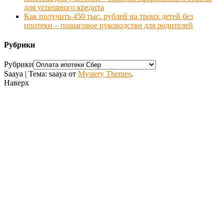
для успешного кредита
Как получить 450 тыс. рублей на троих детей без
ипотеки – пошаговое руководство для родителей
Рубрики
Рубрики
Saaya
|
Тема: saaya от
Mystery Themes
.
Наверх