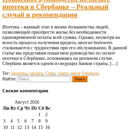
ипотеки в Сбербанке – Реальный
случай и рекомендации
Ипотека – важный этап в жизни большинства людей,
позволяющий приобрести жилье без необходимости
единовременной оплаты всей суммы. Однако, несмотря на
ясность процесса получения кредита, многие borrowers
сталкиваются с трудностями при его обслуживании. В данной
статье мы представим пошаговое руководство по оплате
ипотеки в Сбербанке, основываясь на реальном случае.
Сбербанк является одним из ведущих банков страны, […]
Тег:
ипотека
,
оплата
,
Сбер
,
совет
,
шаги
Открыть
Найти:
Свежие комментарии
Август 2026
Пн
Вт
Ср
Чт
Пт
Сб
Вс
1
2
3
4
5
6
7
8
9
10
11
12
13
14
15
16