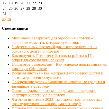
17
18
19
20
21
22
23
24
25
26
27
28
29
30
31
« Дек
Свежие записи
Минимальная зарплата для одобрения ипотеки –
основные моменты, которые нужно знать
5 эффективных стратегий для быстрого погашения
основного долга по ипотеке
Как получить IT-ипотеку без опыта работы в IT –
секреты и советы для новичков
Пошаговое руководство – Как успешно подать заявку на
ипотеку в Сбербанке
Военная ипотека – как контракты открывают доступ к
льготам для военнослужащих
Обесценение рубля – Влияние на ипотечные кредиты и
заемщиков в 2023 году
Сроки и важные нюансы – когда можно продавать
квартиру, купленную в ипотеку
Льготная ипотека в 2023 – кто может воспользоваться
преимуществами и как оформить заявку?
Ипотека для учителей – секреты оформления и советы