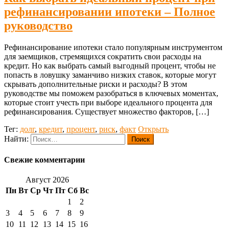
рефинансировании ипотеки – Полное
руководство
Рефинансирование ипотеки стало популярным инструментом
для заемщиков, стремящихся сократить свои расходы на
кредит. Но как выбрать самый выгодный процент, чтобы не
попасть в ловушку заманчиво низких ставок, которые могут
скрывать дополнительные риски и расходы? В этом
руководстве мы поможем разобраться в ключевых моментах,
которые стоит учесть при выборе идеального процента для
рефинансирования. Существует множество факторов, […]
Тег:
долг
,
кредит
,
процент
,
риск
,
факт
Открыть
Найти:
Свежие комментарии
Август 2026
Пн
Вт
Ср
Чт
Пт
Сб
Вс
1
2
3
4
5
6
7
8
9
10
11
12
13
14
15
16