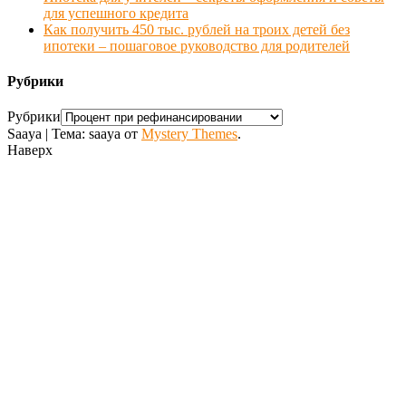
для успешного кредита
Как получить 450 тыс. рублей на троих детей без
ипотеки – пошаговое руководство для родителей
Рубрики
Рубрики
Saaya
|
Тема: saaya от
Mystery Themes
.
Наверх