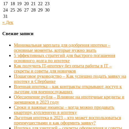
17
18
19
20
21
22
23
24
25
26
27
28
29
30
31
« Дек
Свежие записи
Минимальная зарплата для одобрения ипотеки –
основные моменты, которые нужно знать
5 эффективных стратегий для быстрого погашения
основного долга по ипотеке
Как получить IT-ипотеку без опыта работы в IT –
секреты и советы для новичков
Пошаговое руководство – Как успешно подать заявку на
ипотеку в Сбербанке
Военная ипотека – как контракты открывают доступ к
льготам для военнослужащих
Обесценение рубля – Влияние на ипотечные кредиты и
заемщиков в 2023 году
Сроки и важные нюансы – когда можно продавать
квартиру, купленную в ипотеку
Льготная ипотека в 2023 – кто может воспользоваться
преимуществами и как оформить заявку?
Ипотека для учителей – секреты оформления и советы