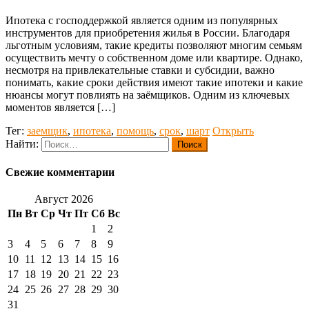
Ипотека с господдержкой является одним из популярных
инструментов для приобретения жилья в России. Благодаря
льготным условиям, такие кредиты позволяют многим семьям
осуществить мечту о собственном доме или квартире. Однако,
несмотря на привлекательные ставки и субсидии, важно
понимать, какие сроки действия имеют такие ипотеки и какие
нюансы могут повлиять на заёмщиков. Одним из ключевых
моментов является […]
Тег:
заемщик
,
ипотека
,
помощь
,
срок
,
шарт
Открыть
Найти:
Свежие комментарии
Август 2026
Пн
Вт
Ср
Чт
Пт
Сб
Вс
1
2
3
4
5
6
7
8
9
10
11
12
13
14
15
16
17
18
19
20
21
22
23
24
25
26
27
28
29
30
31