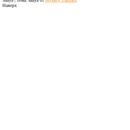
Saaya
|
Тема: saaya от
Mystery Themes
.
Наверх