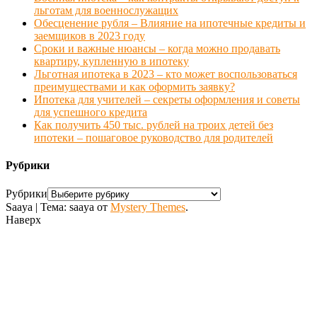
льготам для военнослужащих
Обесценение рубля – Влияние на ипотечные кредиты и
заемщиков в 2023 году
Сроки и важные нюансы – когда можно продавать
квартиру, купленную в ипотеку
Льготная ипотека в 2023 – кто может воспользоваться
преимуществами и как оформить заявку?
Ипотека для учителей – секреты оформления и советы
для успешного кредита
Как получить 450 тыс. рублей на троих детей без
ипотеки – пошаговое руководство для родителей
Рубрики
Рубрики
Saaya
|
Тема: saaya от
Mystery Themes
.
Наверх