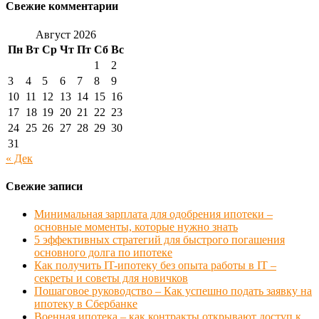
Свежие комментарии
Август 2026
Пн
Вт
Ср
Чт
Пт
Сб
Вс
1
2
3
4
5
6
7
8
9
10
11
12
13
14
15
16
17
18
19
20
21
22
23
24
25
26
27
28
29
30
31
« Дек
Свежие записи
Минимальная зарплата для одобрения ипотеки –
основные моменты, которые нужно знать
5 эффективных стратегий для быстрого погашения
основного долга по ипотеке
Как получить IT-ипотеку без опыта работы в IT –
секреты и советы для новичков
Пошаговое руководство – Как успешно подать заявку на
ипотеку в Сбербанке
Военная ипотека – как контракты открывают доступ к