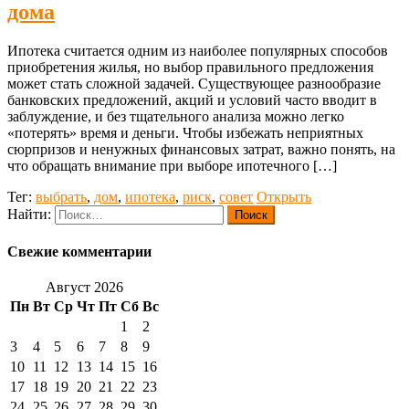
дома
Ипотека считается одним из наиболее популярных способов
приобретения жилья, но выбор правильного предложения
может стать сложной задачей. Существующее разнообразие
банковских предложений, акций и условий часто вводит в
заблуждение, и без тщательного анализа можно легко
«потерять» время и деньги. Чтобы избежать неприятных
сюрпризов и ненужных финансовых затрат, важно понять, на
что обращать внимание при выборе ипотечного […]
Тег:
выбрать
,
дом
,
ипотека
,
риск
,
совет
Открыть
Найти:
Свежие комментарии
Август 2026
Пн
Вт
Ср
Чт
Пт
Сб
Вс
1
2
3
4
5
6
7
8
9
10
11
12
13
14
15
16
17
18
19
20
21
22
23
24
25
26
27
28
29
30