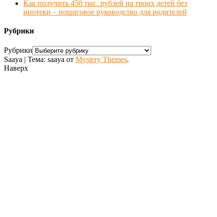
Как получить 450 тыс. рублей на троих детей без
ипотеки – пошаговое руководство для родителей
Рубрики
Рубрики
Saaya
|
Тема: saaya от
Mystery Themes
.
Наверх