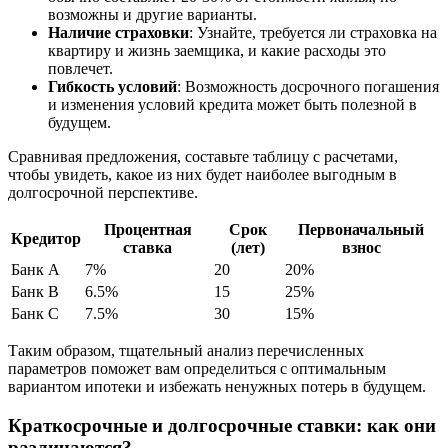
возможны и другие варианты.
Наличие страховки
: Узнайте, требуется ли страховка на
квартиру и жизнь заемщика, и какие расходы это
повлечет.
Гибкость условий
: Возможность досрочного погашения
и изменения условий кредита может быть полезной в
будущем.
Сравнивая предложения, составьте таблицу с расчетами,
чтобы увидеть, какое из них будет наиболее выгодным в
долгосрочной перспективе.
Процентная
Срок
Первоначальный
Кредитор
ставка
(лет)
взнос
Банк A
7%
20
20%
Банк B
6.5%
15
25%
Банк C
7.5%
30
15%
Таким образом, тщательный анализ перечисленных
параметров поможет вам определиться с оптимальным
вариантом ипотеки и избежать ненужных потерь в будущем.
Краткосрочные и долгосрочные ставки: как они
различаются?